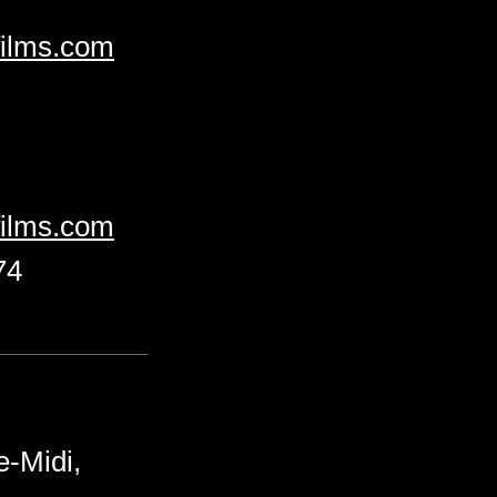
films.com
films.com
74
e-Midi,