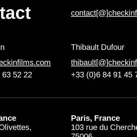
tact
contact[@]checkin
in
Thibault Dufour
heckinfilms.com
thibault[@]checkin
 63 52 22
+33 (0)6 84 91 45 
rance
Paris, France
Olivettes,
103 rue du Cherch
75006