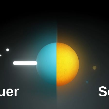
uer
S