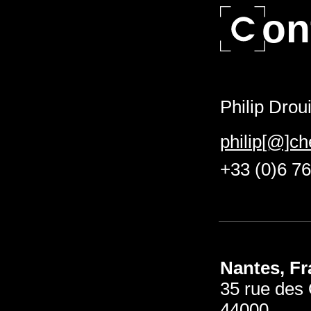
on
Philip Drou
philip[@]c
+33 (0)6 76
Nantes, F
35 rue des 
44000